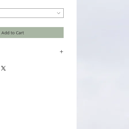
Add to Cart
a great place to add more details about your
terial, care instructions and cleaning