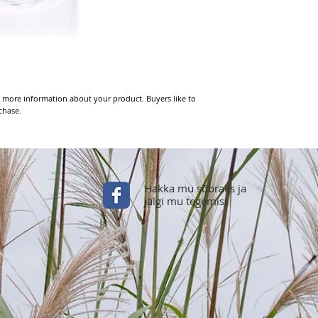
 more information about your product. Buyers like to 
chase.
Hakka mu sõbraks ja
jälgi mu tegemisi