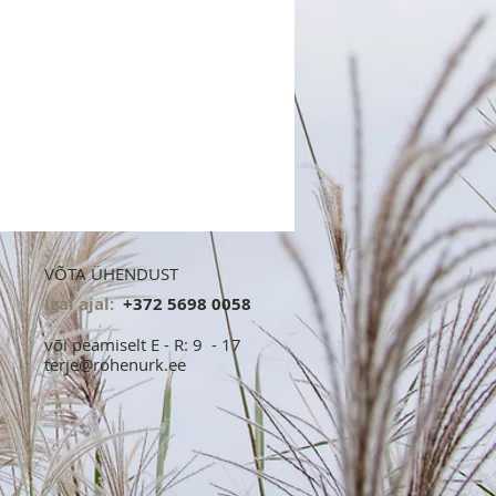
VÕTA ÜHENDUST
Igal ajal:
+372 5698 0058​​
või peamiselt E - R: 9 - 17
terje@rohenurk.ee