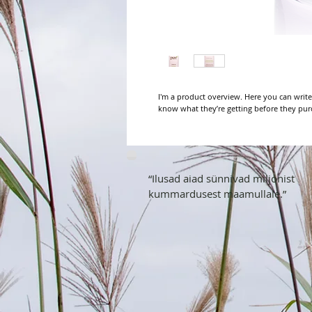
I'm a product overview. Here you can write
know what they’re getting before they pur
“Ilusad aiad sünnivad miljonist
kummardusest maamullale.”