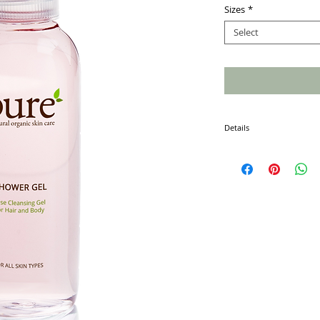
Sizes
*
Select
Details
I'm a product detail. I'm 
product such as sizing, ma
instructions.